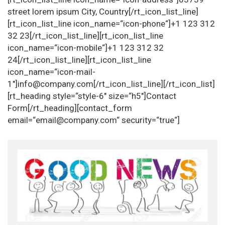
street lorem ipsum City, Country[/rt_icon_list_line]
[rt_icon_list_line icon_name=“icon-phone“]+1 123 312
32 23[/rt_icon_list_line][rt_icon_list_line
icon_name=“icon-mobile“]+1 123 312 32
24[/rt_icon_list_line][rt_icon_list_line
icon_name=“icon-mail-
1″]info@company.com[/rt_icon_list_line][/rt_icon_list]
[rt_heading style=“style-6″ size=“h5″]Contact
Form[/rt_heading][contact_form
email=“email@company.com“ security=“true“]