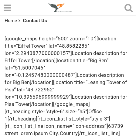
Home
Contact Us
[google_maps height=“500″ zoom=“10″][location
title=“Eiffel Tower“ lat=“48.8582285″
lon=“2.2943877000000157″]Location description for
Eiffel Tower[/location][location title=“Big Ben“
lat=“51.5007046″
lon=“-0.12457480000000487″]Location description
for Big Ben[/location][location title=“Leaning Tower of
Pisa“ lat=“43.722952″
lon=“10.396596999999929″]Location description for
Pisa Tower[/location][/google_maps]
[rt_heading style=“style-6″ size=“h5″]Office
1[/rt_heading][rt_icon_list list_style=“style-3″]
[rt_icon_list_line icon_name=“icon-address“]63739
street lorem ipsum City, Country[/rt_icon_list_line]