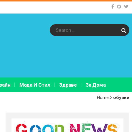
Sear
зайн
Мода И Стил
Здраве
За Дома
Home
обувки