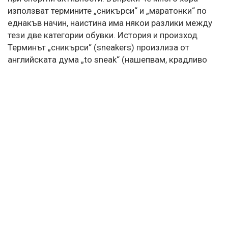
използват термините „сникърси“ и „маратонки“ по
еднакъв начин, наистина има някои разлики между
тези две категории обувки. История и произход
Терминът „сникърси“ (sneakers) произлиза от
английската дума „to sneak“ (нашепвам, крадливо