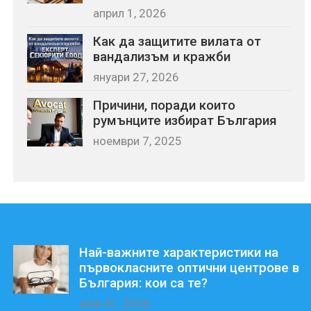
април 1, 2026
Как да защитите вилата от
вандализъм и кражби
януари 27, 2026
Причини, поради които
румънците избират България
ноември 7, 2025
Най-важните характеристики на
първокласните оптични центрове в
България: кои са те?
юли 31, 2026