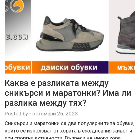
Каква е разликата между
сникърси и маратонки? Има ли
разлика между тях?
Posted by
-
октомври 26, 2023
Сникърси и маратонки са два популярни типа обувки,
които се използват от хората в ежедневния живот и
при спортни активности. Въпреки че много хора