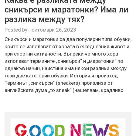
сникърси и маратонки? Има ли
разлика между тях?
Posted by
-
октомври 26, 2023
Сникърси и маратонки са два популярни типа обувки,
които се използват от хората в ежедневния живот и
при спортни активности. Въпреки че много хора
използват термините „сникърси“ и „маратонки“ по
еднакъв начин, наистина има някои разлики между
тези две категории обувки. История и произход
Терминът „сникърси“ (sneakers) произлиза от
английската дума „to sneak“ (нашепвам, крадливо