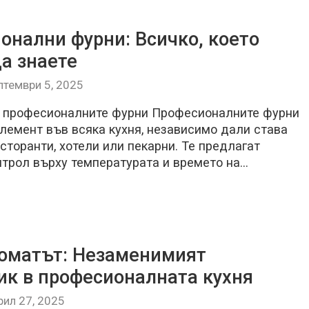
онални фурни: Всичко, което
да знаете
птември 5, 2025
 професионалните фурни Професионалните фурни
елемент във всяка кухня, независимо дали става
сторанти, хотели или пекарни. Те предлагат
нтрол върху температурата и времето на…
оматът: Незаменимият
к в професионалната кухня
рил 27, 2025