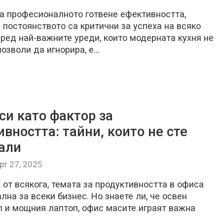
на професионалното готвене ефективността,
 постоянството са критични за успеха на всяко
ред най-важните уреди, които модерната кухня не
озволи да игнорира, е…
си като фактор за
вността: тайни, които не сте
али
рт 27, 2025
 от всякога, темата за продуктивността в офиса
лна за всеки бизнес. Но знаете ли, че освен
л и мощния лаптоп, офис масите играят важна