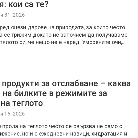
: кои са те?
и 31, 2026
ред онези дарове на природата, за които често
а се грижим докато не започнем да получаваме
 тялото си, че нещо не е наред. Уморените очи,…
 продукти за отслабване – каква
а на билките в режимите за
 на теглото
и 16, 2026
нтрола на теглото често се свързва не само с
ижение, но и с ежедневни навици, хидратация и