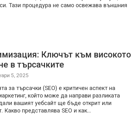
рси. Тази процедура не само освежава външния
имизация: Ключът към високото
не в търсачките
уари 5, 2025
а за търсачки (SEO) е критичен аспект на
маркетинг, който може да направи разликата
дали вашият уебсайт ще бъде открит или
т. Какво представлява SEO и как…