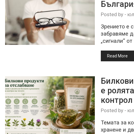
България
Posted by
-
юл
Зрението е с
забравяме д
„сигнали“ от
Read More
Билкови
е ролят
контрол
Posted by
-
юл
Темата за ко
хранене и дв