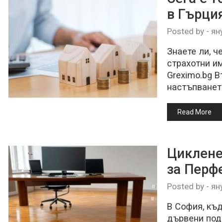
в Гърци
Posted by
-
ян
Знаете ли, ч
страхотни им
Greximo.bg 
настъпванет
Read More
Циклене
за Перф
Posted by
-
ян
В София, къ
дървени подо