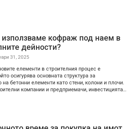
 използваме кофраж под наем в
лните дейности?
уари 31, 2025
човите елементи в строителния процес е
йто осигурява основната структура за
на бетонни елементи като стени, колони и плочи.
роителни компании и предприемачи, инвестицията…
очното време за покупка на имот