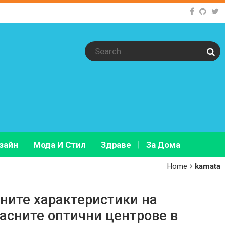
Sear
зайн
Мода И Стил
Здраве
За Дома
Home
kamata
ните характеристики на
асните оптични центрове в