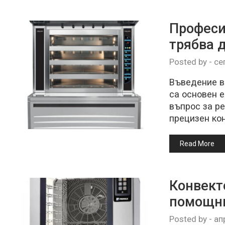
Професи
трябва 
Posted by
-
се
Въведение в
са основен 
въпрос за ре
прецизен ко
Read More
Конвект
помощни
Posted by
-
ап