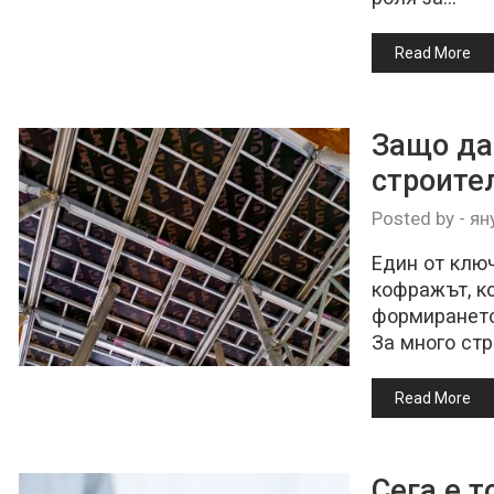
Read More
Защо да
строите
Posted by
-
ян
Един от клю
кофражът, ко
формирането 
За много ст
Read More
Сега е т