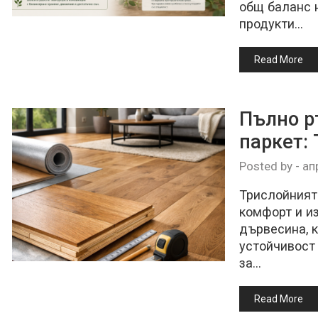
общ баланс 
продукти…
Read More
Пълно р
паркет: 
Posted by
-
ап
Трислойният
комфорт и и
дървесина, к
устойчивост
за…
Read More