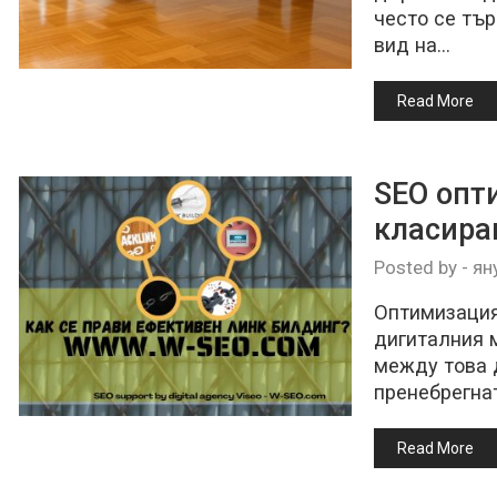
често се тъ
вид на…
Read More
SEO опт
класира
Posted by
-
ян
Оптимизацият
дигиталния 
между това 
пренебрегна
Read More