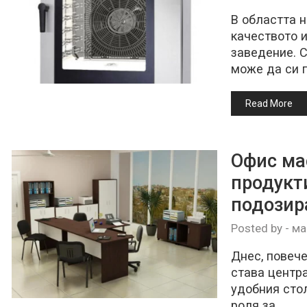
В областта 
качеството и
заведение. С
може да си п
Read More
Офис ма
продукти
подозир
Posted by
-
ма
Днес, повече
става центра
удобния сто
роля за…