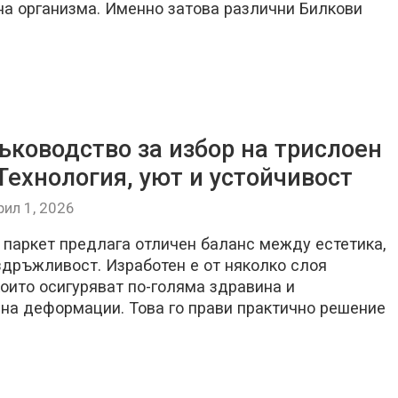
на организма. Именно затова различни Билкови
ъководство за избор на трислоен
Технология, уют и устойчивост
рил 1, 2026
 паркет предлага отличен баланс между естетика,
здръжливост. Изработен е от няколко слоя
оито осигуряват по-голяма здравина и
 на деформации. Това го прави практично решение