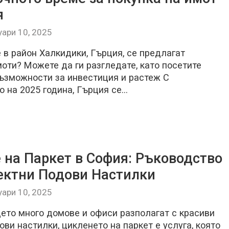
я
уари 10, 2025
е в район Халкидики, Гърция, се предлагат
оти? Можете да ги разгледате, като посетите
Възможности за инвестиция и растеж С
о на 2025 година, Гърция се…
 на Паркет в София: Ръководство
ектни Подови Настилки
уари 10, 2025
дето много домове и офиси разполагат с красиви
ви настилки, цикленето на паркет е услуга, която