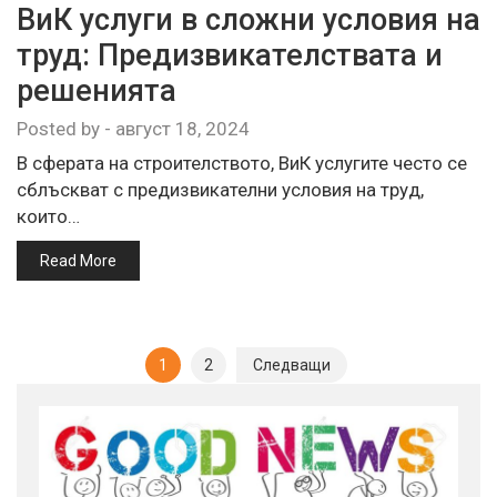
ВиК услуги в сложни условия на
труд: Предизвикателствата и
решенията
Posted by
-
август 18, 2024
В сферата на строителството, ВиК услугите често се
сблъскват с предизвикателни условия на труд,
които…
Read More
Разделяне
1
2
Следващи
на
публикациите
на