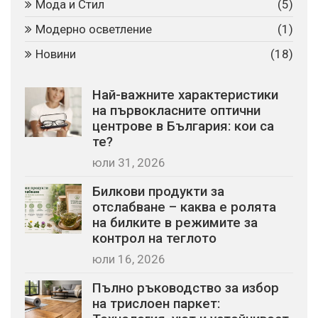
Мода и Стил
(5)
Модерно осветление
(1)
Новини
(18)
Най-важните характеристики
на първокласните оптични
центрове в България: кои са
те?
юли 31, 2026
Билкови продукти за
отслабване – каква е ролята
на билките в режимите за
контрол на теглото
юли 16, 2026
Пълно ръководство за избор
на трислоен паркет: