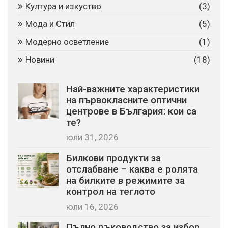
Култура и изкуство
(3)
Мода и Стил
(5)
Модерно осветление
(1)
Новини
(18)
Най-важните характеристики
на първокласните оптични
центрове в България: кои са
те?
юли 31, 2026
Билкови продукти за
отслабване – каква е ролята
на билките в режимите за
контрол на теглото
юли 16, 2026
Пълно ръководство за избор