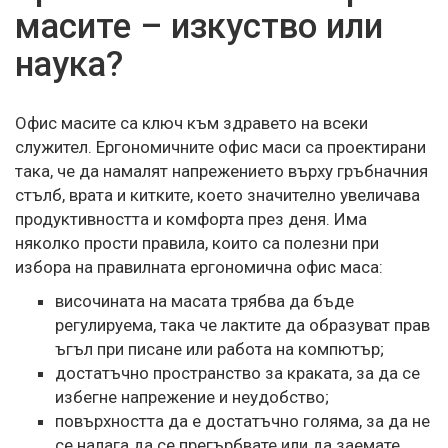
масите – изкуство или
наука?
Офис масите са ключ към здравето на всеки
служител. Ергономичните офис маси са проектирани
така, че да намалят напрежението върху гръбначния
стълб, врата и китките, което значително увеличава
продуктивността и комфорта през деня. Има
няколко прости правила, които са полезни при
избора на правилната ергономична офис маса:
височината на масата трябва да бъде
регулируема, така че лактите да образуват прав
ъгъл при писане или работа на компютър;
достатъчно пространство за краката, за да се
избегне напрежение и неудобство;
повърхността да е достатъчно голяма, за да не
се налага да се прегърбвате или да заемате