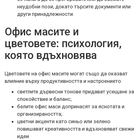
неудобни пози, докато търсите документи или
други принадлежности.
Офис масите и
цветовете: психология,
която вдъхновява
Цветовете на офис масите могат също да оказват
влияние върху продуктивността и настроението.
светлите дървесни тонове придават усещане за
спокойствие и баланс;
белите офис маси допринасят за яснотата и
организираността;
цветни акценти като синьо или зелено
повишават креативността и вдъхновяват свежи
идеи.