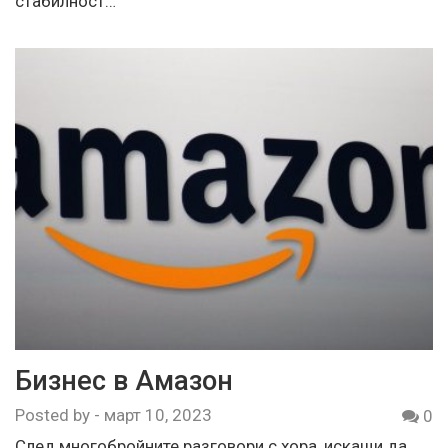
стабилност…
Бизнес в Амазон
Posted by
-
март 10, 2023
0
След многобройните разговори с хора, искащи да