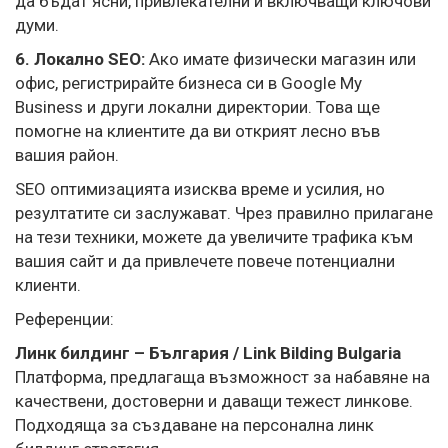
да бъдат ясни, привлекателни и включващи ключови
думи.
6. Локално SEO:
Ако имате физически магазин или
офис, регистрирайте бизнеса си в Google My
Business и други локални директории. Това ще
помогне на клиентите да ви открият лесно във
вашия район.
SEO оптимизацията изисква време и усилия, но
резултатите си заслужават. Чрез правилно прилагане
на тези техники, можете да увеличите трафика към
вашия сайт и да привлечете повече потенциални
клиенти.
Референции:
Линк билдинг – България / Link Bilding Bulgaria
Платформа, предлагаща възможност за набавяне на
качествени, достоверни и даващи тежест линкове.
Подходяща за създаване на персонална линк